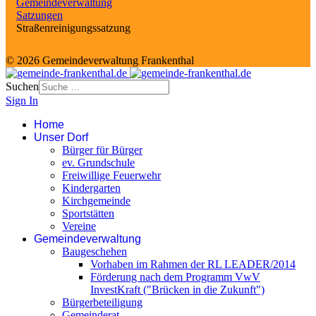
Gemeindeverwaltung
Satzungen
Straßenreinigungssatzung
© 2026 Gemeindeverwaltung Frankenthal
Suchen
Sign In
Home
Unser Dorf
Bürger für Bürger
ev. Grundschule
Freiwillige Feuerwehr
Kindergarten
Kirchgemeinde
Sportstätten
Vereine
Gemeindeverwaltung
Baugeschehen
Vorhaben im Rahmen der RL LEADER/2014
Förderung nach dem Programm VwV
InvestKraft ("Brücken in die Zukunft")
Bürgerbeteiligung
Gemeinderat